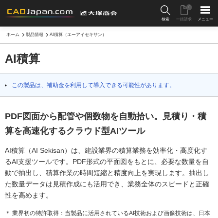
0
検索
一括請求
メニュー
ホーム
製品情報
AI積算（エーアイセキサン）
AI積算
この製品は、補助金を利用して導入できる可能性があります。
PDF図面から配管や個数物を自動拾い。見積り・積
算を高速化するクラウド型AIツール
AI積算（AI Sekisan）は、建設業界の積算業務を効率化・高度化す
るAI支援ツールです。PDF形式の平面図をもとに、必要な数量を自
動で抽出し、積算作業の時間短縮と精度向上を実現します。抽出し
た数量データは見積作成にも活用でき、業務全体のスピードと正確
性を高めます。
＊ 業界初の特許取得：当製品に活用されているAI技術および画像技術は、日本