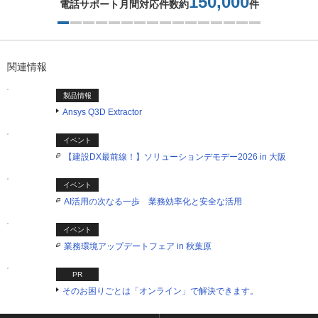
150,000
電話サポート月間対応件数約
件
1つ目を表示中
関連情報
製品情報
Ansys Q3D Extractor
イベント
【建設DX最前線！】ソリューションデモデー2026 in 大阪
イベント
AI活用の次なる一歩 業務効率化と安全な活用
イベント
業務環境アップデートフェア in 秋葉原
PR
そのお困りごとは「オンライン」で解決できます。