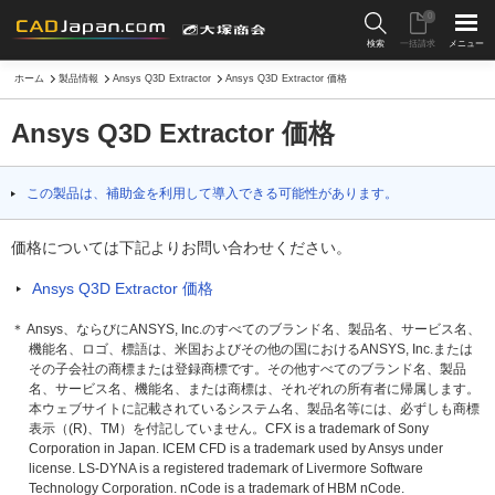
0
検索
一括請求
メニュー
ホーム
製品情報
Ansys Q3D Extractor
Ansys Q3D Extractor 価格
Ansys Q3D Extractor 価格
この製品は、補助金を利用して導入できる可能性があります。
価格については下記よりお問い合わせください。
Ansys Q3D Extractor 価格
＊ Ansys、ならびにANSYS, Inc.のすべてのブランド名、製品名、サービス名、
機能名、ロゴ、標語は、米国およびその他の国におけるANSYS, Inc.または
その子会社の商標または登録商標です。その他すべてのブランド名、製品
名、サービス名、機能名、または商標は、それぞれの所有者に帰属します。
本ウェブサイトに記載されているシステム名、製品名等には、必ずしも商標
表示（(R)、TM）を付記していません。CFX is a trademark of Sony
Corporation in Japan. ICEM CFD is a trademark used by Ansys under
license. LS-DYNA is a registered trademark of Livermore Software
Technology Corporation. nCode is a trademark of HBM nCode.