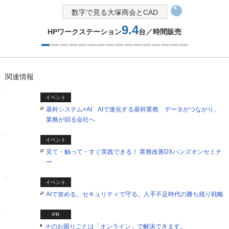
数字で見る大塚商会とCAD
9.4
HPワークステーション
台／時間販売
1つ目を表示中
関連情報
イベント
基幹システム×AI AIで進化する基幹業務 データがつながり、
業務が回る会社へ
イベント
見て・触って・すぐ実践できる！ 業務改善DXハンズオンセミナ
ー
イベント
AIで攻める。セキュリティで守る。人手不足時代の勝ち残り戦略
PR
そのお困りごとは「オンライン」で解決できます。