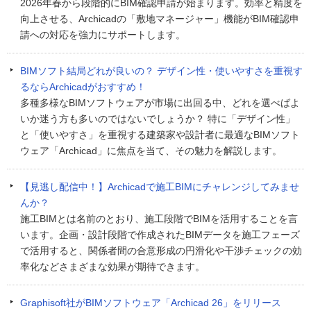
2026年春から段階的にBIM確認申請が始まります。効率と精度を
向上させる、Archicadの「敷地マネージャー」機能がBIM確認申
請への対応を強力にサポートします。
BIMソフト結局どれが良いの？ デザイン性・使いやすさを重視す
るならArchicadがおすすめ！
多種多様なBIMソフトウェアが市場に出回る中、どれを選べばよ
いか迷う方も多いのではないでしょうか？ 特に「デザイン性」
と「使いやすさ」を重視する建築家や設計者に最適なBIMソフト
ウェア「Archicad」に焦点を当て、その魅力を解説します。
【見逃し配信中！】Archicadで施工BIMにチャレンジしてみませ
んか？
施工BIMとは名前のとおり、施工段階でBIMを活用することを言
います。企画・設計段階で作成されたBIMデータを施工フェーズ
で活用すると、関係者間の合意形成の円滑化や干渉チェックの効
率化などさまざまな効果が期待できます。
Graphisoft社がBIMソフトウェア「Archicad 26」をリリース