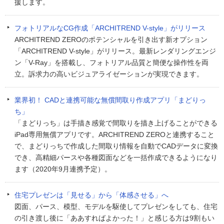
援します。
フォトリアルなCG作成「ARCHITREND V-style」がリリース
ARCHITREND ZEROのポテンシャルを引き出す新オプション
「ARCHITREND V-style」がリリース。最新レンダリングエンジ
ン「V-Ray」を搭載し、フォトリアル品質と簡便な操作性を両
立。訴求力の高いビジュアライゼーションが実現できます。
業界初！ CADと連携可能な無償間取り作成アプリ「まどりっ
ち」
「まどりっち」は手描き感覚で間取りを描き上げることができる
iPad専用無償アプリです。ARCHITREND ZEROと連携すること
で、まどりっちで作成した間取り情報を自動でCADデータに変換
でき、高精細パースや各種図面などを一括作成できるようになり
ます（2020年9月連携予定）。
住宅プレゼンは「見せる」から「体感させる」へ
図面、パース、模型、モデルを駆使してプレゼンをしても、住宅
の引き渡し後に「ああすればよかった！」と感じる方は9割もい