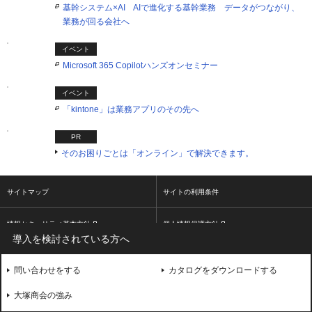
基幹システム×AI AIで進化する基幹業務 データがつながり、
業務が回る会社へ
イベント
Microsoft 365 Copilotハンズオンセミナー
イベント
「kintone」は業務アプリのその先へ
PR
そのお困りごとは「オンライン」で解決できます。
サイトマップ
サイトの利用条件
情報セキュリティ基本方針
個人情報保護方針
導入を検討されている方へ
ソーシャルメディア利用方針
大塚商会ホームページ
問い合わせをする
カタログをダウンロードする
2026 OTSUKA CORPORATION
大塚商会の強み