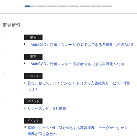
1つ目を表示中
関連情報
動画
「AutoCAD」時短マスター 初心者でもできる自動化への道 Vol.2
動画
「AutoCAD」時短マスター 初心者でもできる自動化への道
イベント
見て、触って、よく分かる！ トヨクモ安否確認サービス2 体験
セミナー
イベント
サクセスナビ 8月開催
イベント
基幹システム×AI AIで進化する基幹業務 データがつながり、
業務が回る会社へ