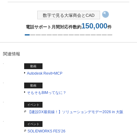
数字で見る大塚商会とCAD
150,000
電話サポート月間対応件数約
件
1つ目を表示中
関連情報
動画
Autodesk Revit×MCP​
動画
そもそもBIMってなに？
イベント
【建設DX最前線！】ソリューションデモデー2026 in 大阪
イベント
SOLIDWORKS FES’26