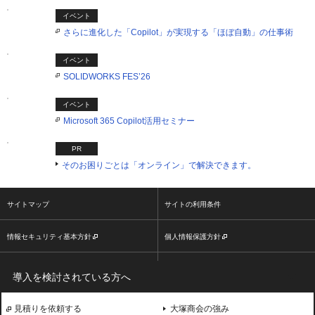
イベント
さらに進化した「Copilot」が実現する「ほぼ自動」の仕事術
イベント
SOLIDWORKS FES’26
イベント
Microsoft 365 Copilot活用セミナー
PR
そのお困りごとは「オンライン」で解決できます。
サイトマップ
サイトの利用条件
情報セキュリティ基本方針
個人情報保護方針
ソーシャルメディア利用方針
大塚商会ホームページ
導入を検討されている方へ
2026 OTSUKA CORPORATION
見積りを依頼する
大塚商会の強み