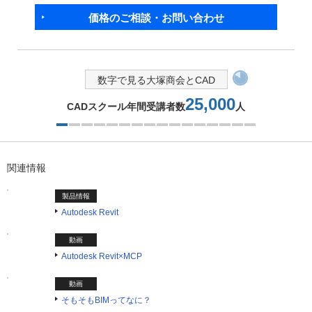
価格のご相談・お問い合わせ
数字で見る大塚商会とCAD
25,000
CADスクール年間受講者数
人
1つ目を表示中
関連情報
製品情報
Autodesk Revit
動画
Autodesk Revit×MCP​
動画
そもそもBIMってなに？