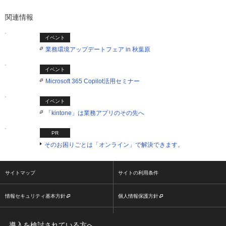
関連情報
イベント
業務環境アップデートフェア in 秋葉原
イベント
Microsoft 365 Copilot活用セミナー
イベント
「kintone」は業務アプリのその先へ
PR
そのお困りごとは「オンライン」で解決できます。
サイトマップ
サイトの利用条件
情報セキュリティ基本方針
個人情報保護方針
ソーシャルメディア利用方針
大塚商会ホームページ
導入を検討されている方へ