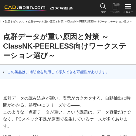
0
検索
一括請求
メニュー
S
製品トピックス
点群データが重い原因と対策 ～ClassNK-PEERLESS向けワークステーション選び～
点群データが重い原因と対策 ～
ClassNK-PEERLESS向けワークステ
ーション選び～
この製品は、補助金を利用して導入できる可能性があります。
点群データの読み込みが遅い、表示がカクカクする、自動抽出に時
間がかかる、処理中にフリーズする――。
このような「点群データが重い」という課題は、データ容量だけで
なく、PCスペック不足が原因で発生しているケースが多くありま
す。