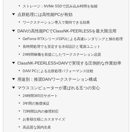
ストレージ：NVMe SSDで読み込み時間を短縮
点群処理には高性能PCが有効
ワークステーション導入で期待できる効果
DAIVの高性能PCでClassNK-PEERLESSを最大限活用
GeForce RTXシリーズGPUによる高速レンダリングと抽出処理
長時間処理でも安定する冷却設計と電源ユニット
24時間稼働を前提にしたワークステーション品質
ClassNK-PEERLESS×DAIVで実現する圧倒的な作業効率
DAIV PCによる点群処理パフォーマンス比較
用途別：推奨DAIVワークステーション構成
マウスコンピューターが選ばれる五つの安心
24時間365日サポート
3年間の無償保証
72時間以内の修理対応
お客様仕様にカスタマイズ
高品質な国内生産