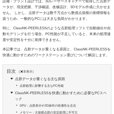
設備・プラント設計では、3Dレーザースキャナーで取得した点群デ
ータが、現況把握、干渉確認、改修設計、3Dモデル作成に欠かせま
せん。 しかし、点群データは数千万点から数億点規模の座標情報を
扱うため、一般的なPCには大きな負荷がかかります。
特に、ClassNK-PEERLESSのような点群処理ソフトで自動抽出や自
動モデリングを行う場合、PC性能が不足していると、本来の処理速
度や安定性を十分に発揮できません。
本記事では、点群データが重くなる原因と、ClassNK-PEERLESSを
快適に動かすためのワークステーション選びについて解説します。
目次
［
非表示
］
点群データが重くなる主な原因
点群処理に影響する主なPC性能
ClassNK-PEERLESSを快適に動かすために必要なPCスペ
ック
GPU：点群表示や3D操作の快適性を左右
メモリー：大規模点群の安定処理に不可欠