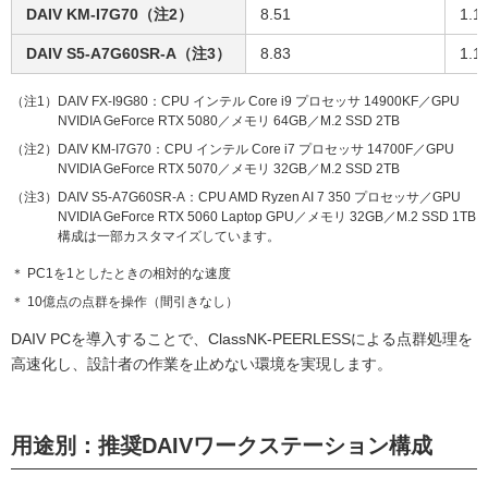
DAIV KM-I7G70（注2）
8.51
1.1
DAIV S5-A7G60SR-A（注3）
8.83
1.1
（注1）DAIV FX-I9G80：CPU インテル Core i9 プロセッサ 14900KF／GPU
NVIDIA GeForce RTX 5080／メモリ 64GB／M.2 SSD 2TB
（注2）DAIV KM-I7G70：CPU インテル Core i7 プロセッサ 14700F／GPU
NVIDIA GeForce RTX 5070／メモリ 32GB／M.2 SSD 2TB
（注3）DAIV S5-A7G60SR-A：CPU AMD Ryzen AI 7 350 プロセッサ／GPU
NVIDIA GeForce RTX 5060 Laptop GPU／メモリ 32GB／M.2 SSD 1TB
構成は一部カスタマイズしています。
＊ PC1を1としたときの相対的な速度
＊ 10億点の点群を操作（間引きなし）
DAIV PCを導入することで、ClassNK-PEERLESSによる点群処理を
高速化し、設計者の作業を止めない環境を実現します。
用途別：推奨DAIVワークステーション構成