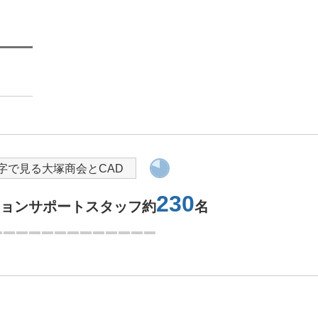
導入を検討されている方へ
字で見る大塚商会とCAD
230
ションサポートスタッフ約
名
1つ目を表示中