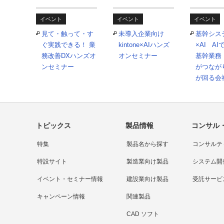
イベント
イベント
イベント
見て・触って・す
未導入企業向け
基幹シス
ぐ実践できる！ 業
kintone×AIハンズ
×AI A
務改善DXハンズオ
オンセミナー
基幹業務
ンセミナー
がつなが
が回る会
トピックス
製品情報
コンサル
特集
製品名から探す
コンサルテ
特設サイト
製造業向け製品
システム開
イベント・セミナー情報
建設業向け製品
受託サービ
キャンペーン情報
関連製品
CAD ソフト