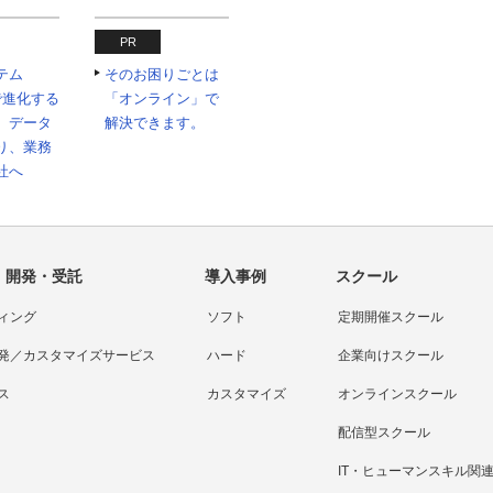
PR
テム
そのお困りごとは
Iで進化する
「オンライン」で
 データ
解決できます。
り、業務
社へ
・開発・受託
導入事例
スクール
ィング
ソフト
定期開催スクール
発／カスタマイズサービス
ハード
企業向けスクール
ス
カスタマイズ
オンラインスクール
配信型スクール
IT・ヒューマンスキル関