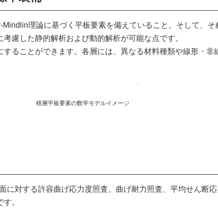
r-Mindlin理論に基づく平板要素を備えていること。そして、
に考慮した静的解析および動的解析が可能な点です。
にすることができます。各層には、異なる材料種類や線形・非
積層平板要素の数学モデルイメージ
した、RC断面に対する許容曲げ応力度照査、曲げ耐力照査、平均せん断
です。