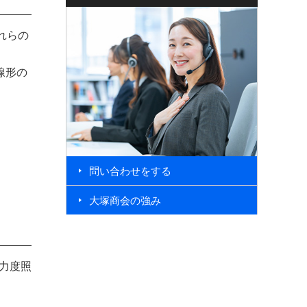
それらの
線形の
問い合わせをする
大塚商会の強み
応力度照