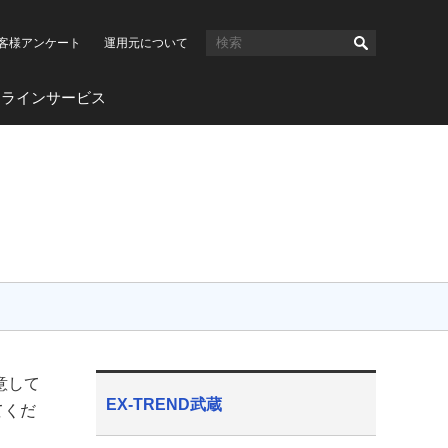
客様アンケート
運用元について
ンラインサービス
意して
EX-TREND武蔵
てくだ