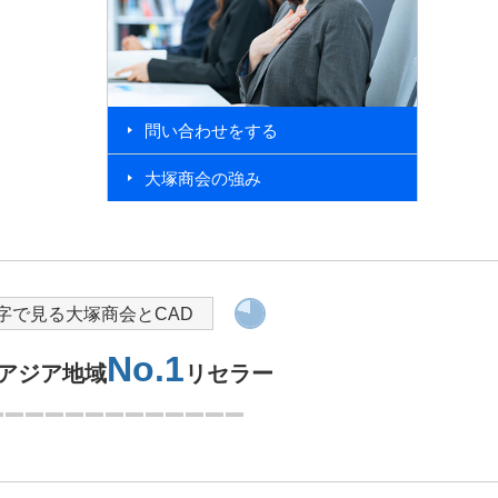
問い合わせをする
大塚商会の強み
導入を検討されている方へ
字で見る大塚商会とCAD
No.1
skアジア地域
リセラー
1つ目を表示中