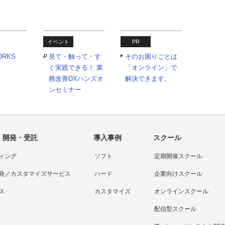
イベント
PR
ORKS
見て・触って・す
そのお困りごとは
ぐ実践できる！ 業
「オンライン」で
務改善DXハンズオ
解決できます。
ンセミナー
・開発・受託
導入事例
スクール
ィング
ソフト
定期開催スクール
発／カスタマイズサービス
ハード
企業向けスクール
ス
カスタマイズ
オンラインスクール
配信型スクール