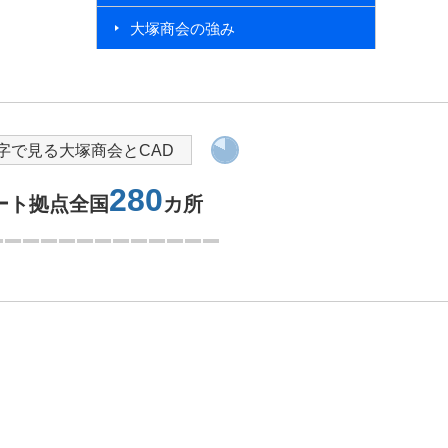
大塚商会の強み
導入を検討されている方へ
字で見る大塚商会とCAD
280
ート拠点全国
カ所
1つ目を表示中
問い合わせをする
大塚商会の強み