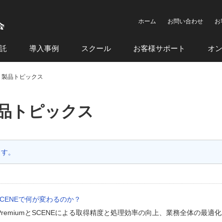
ホーム
お問い合わせ
お
託
導入事例
スクール
お客様サポート
オ
mium 製品トピックス
m 製品トピックス
ます。
O SCENEで何が変わるのか？
s PremiumとSCENEによる取得精度と処理効率の向上、業務全体の最適