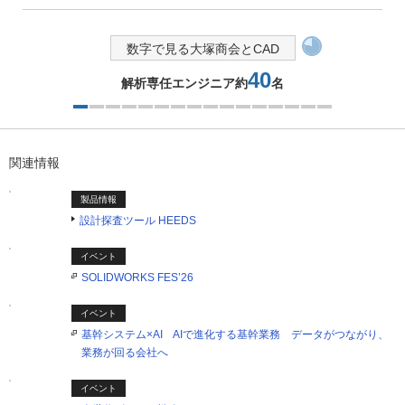
数字で見る大塚商会とCAD
40
解析専任エンジニア約
名
1つ目を表示中
関連情報
製品情報
設計探査ツール HEEDS
イベント
SOLIDWORKS FES’26
イベント
基幹システム×AI AIで進化する基幹業務 データがつながり、
業務が回る会社へ
イベント