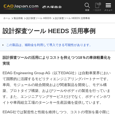
0
検索
一括請求
メニュー
ホーム
製品情報
設計探査ツール HEEDS
設計探査ツール HEEDS 活用事例
設計探査ツール HEEDS 活用事例
この製品は、補助金を利用して導入できる可能性があります。
設計探査ツールの活用によりコストを抑えつつ18％の車体軽量化を
実現
EDAG Engineering Group AG（以下EDAG社）は自動車業界におい
て国際的に活躍するモビリティエンジニアリングパートナーです。
車両、モジュールの統合開発および関連製品を開発し、モデル構
築、プロトタイプ構築、およびツールやボディの製造を行っていま
す。また、エンジニアリングサービスだけでなく、ボディインホワ
イトや車両組立工場のターンキー生産設備を提供しています。
EDAG社では製造性と性能を維持しつつ、コストの増加を最小限に