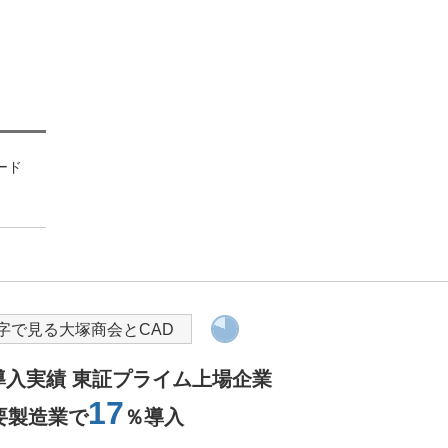
ード
HOUSE-ST1
導入を検討されている方へ
字で見る大塚商会とCAD
M導入実績 東証プライム上場企業
17
要製造業で
％導入