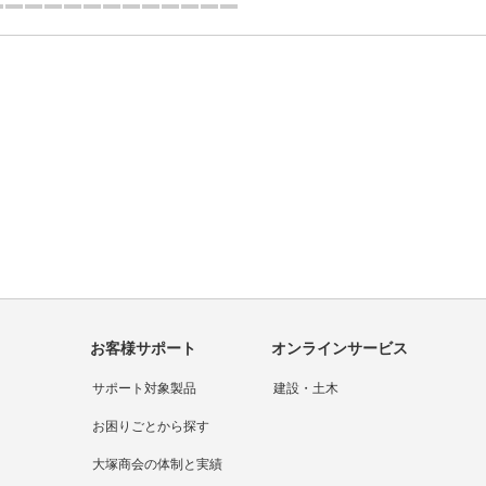
1つ目を表示中
問い合わせをする
カタログをダウンロードする
オンラインデモに申し込む
大塚商会の強み
お客様サポート
オンラインサービス
サポート対象製品
建設・土木
お困りごとから探す
大塚商会の体制と実績