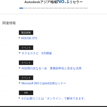
No.1
Autodeskアジア地域
リセラー
1つ目を表示中
関連情報
製品情報
HOUSE-ST1
イベント
サクセスナビ 8月開催
イベント
AI活用の次なる一歩 業務効率化と安全な活用
イベント
Microsoft 365 Copilot活用セミナー
PR
そのお困りごとは「オンライン」で解決できます。