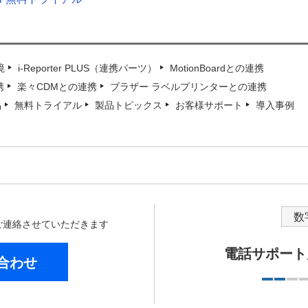
境
i-Reporter PLUS（連携パーツ）
MotionBoardとの連携
携
楽々CDMとの連携
ブラザー ラベルプリンターとの連携
品
無料トライアル
製品トピックス
お客様サポート
導入事例
数
からご連絡させていただきます
電話サポート
合わせ