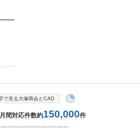
i-Reporter
導入を検討されている方へ
字で見る大塚商会とCAD
150,000
月間対応件数約
件
2つ目を表示中