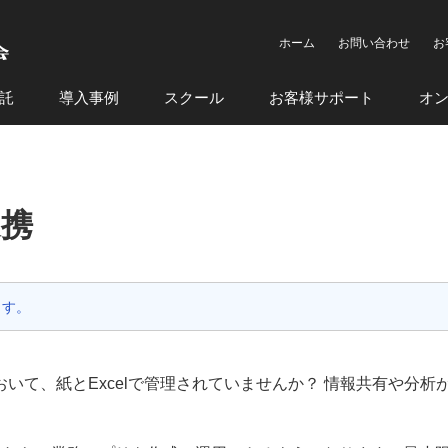
ホーム
お問い合わせ
お
託
導入事例
スクール
お客様サポート
オ
連携
ます。
いて、紙とExcelで管理されていませんか？ 情報共有や分析
。