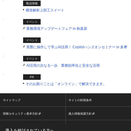
製品情報
構造解析上部工スイート
イベント
業務環境アップデートフェア in 秋葉原
イベント
実際に操作して学ぶAI活用！ Copilotハンズオンセミナー in 多摩
イベント
AI活用の次なる一歩 業務効率化と安全な活用
PR
そのお困りごとは「オンライン」で解決できます。
サイトマップ
サイトの利用条件
情報セキュリティ基本方針
個人情報保護方針
ソーシャルメディア利用方針
大塚商会ホームページ
導入を検討されている方へ