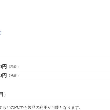
）
00円
（税別）
00円
（税別）
目）
でもどのPCでも製品の利用が可能となります。