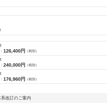
）
償
126,400円
降：
（税別）
償
240,000円
降：
（税別）
償
176,960円
降：
（税別）
体系改訂のご案内