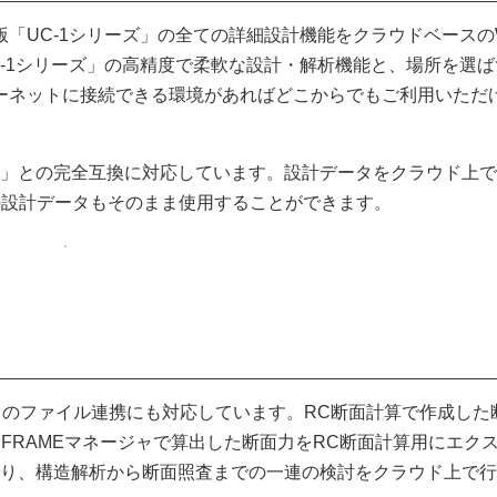
indows版「UC-1シリーズ」の全ての詳細設計機能をクラウドベースの
-1シリーズ」の高精度で柔軟な設計・解析機能と、場所を選ば
ーネットに接続できる環境があればどこからでもご利用いただ
リーズ」との完全互換に対応しています。設計データをクラウド上
上の設計データもそのまま使用することができます。
lete」とのファイル連携にも対応しています。RC断面計算で作成し
、FRAMEマネージャで算出した断面力をRC断面計算用にエク
より、構造解析から断面照査までの一連の検討をクラウド上で