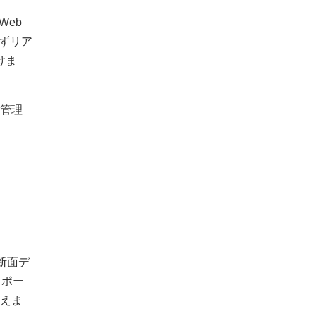
Web
ずリア
けま
で管理
た断面デ
スポー
行えま