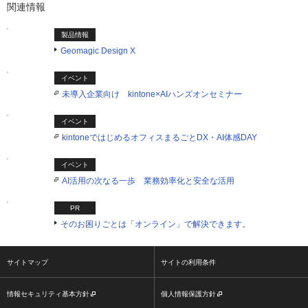
関連情報
製品情報
Geomagic Design X
イベント
未導入企業向け kintone×AIハンズオンセミナー
イベント
kintoneではじめるオフィスまるごとDX・AI体感DAY
イベント
AI活用の次なる一歩 業務効率化と安全な活用
PR
そのお困りごとは「オンライン」で解決できます。
サイトマップ
サイトの利用条件
情報セキュリティ基本方針
個人情報保護方針