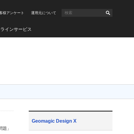
客様アンケート
運用元について
ンラインサービス
Geomagic Design X
る問題」