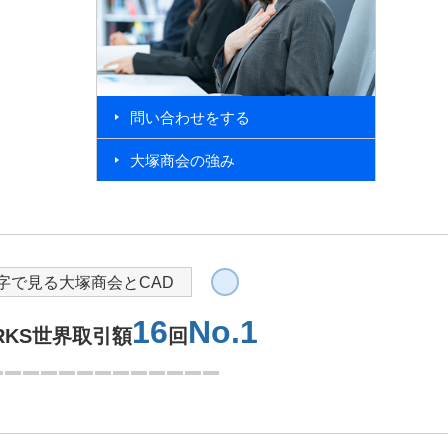
問い合わせをする
大塚商会の強み
導入を検討されている方へ
字で見る大塚商会とCAD
16
No.1
ORKS世界取引額
回
3つ目を表示中