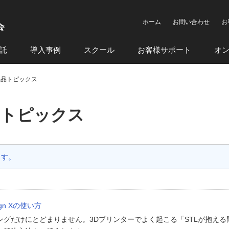
ホーム
お問い合わせ
お
託
導入事例
スクール
お客様サポート
オ
 X 製品トピックス
 製品トピックス
ます。
gn Xの使い方
ジニアリングだけにとどまりません。3Dプリンターでよく起こる「STLが抱え