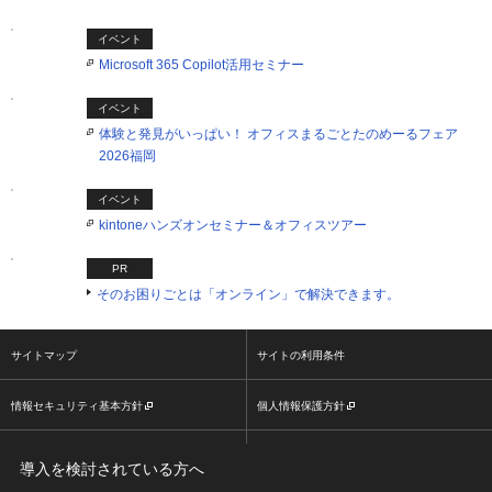
イベント
Microsoft 365 Copilot活用セミナー
イベント
体験と発見がいっぱい！ オフィスまるごとたのめーるフェア
2026福岡
イベント
kintoneハンズオンセミナー＆オフィスツアー
PR
そのお困りごとは「オンライン」で解決できます。
サイトマップ
サイトの利用条件
情報セキュリティ基本方針
個人情報保護方針
ソーシャルメディア利用方針
大塚商会ホームページ
導入を検討されている方へ