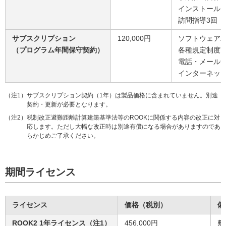
インストール
訪問指導3回
サブスクリプション
120,000円
ソフトウェア
（プログラム年間保守契約）
各種規定制度改
電話・メール
インターネッ
（注1）サブスクリプション契約（1年）は製品価格に含まれていません。別途
契約・更新が必要となります。
（注2）税制改正避難距離計算建築基準法等のROOKに関係する内容の改正に対
応します。ただし大幅な改正時は別途有償になる場合がありますのであ
らかじめご了承ください。
期間ライセンス
ライセンス
価格（税別）
備
ROOK2 1年ライセンス（注1）
456,000円
敷