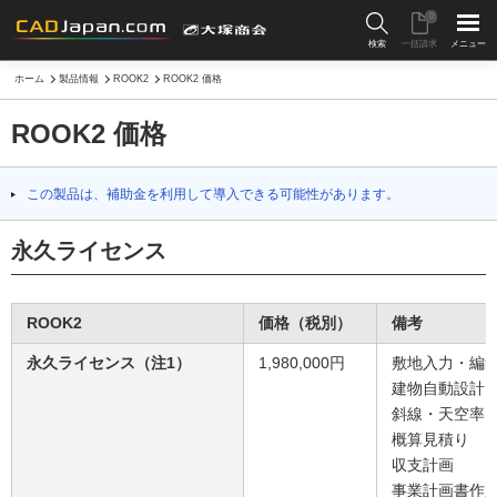
0
検索
一括請求
メニュー
ホーム
製品情報
ROOK2
ROOK2 価格
ROOK2 価格
この製品は、補助金を利用して導入できる可能性があります。
永久ライセンス
ROOK2
価格（税別）
備考
永久ライセンス（注1）
1,980,000円
敷地入力・編
建物自動設計
斜線・天空率
概算見積り
収支計画
事業計画書作