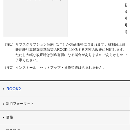
建
斜
概
収
事
（注1）サブスクリプション契約（1年）が製品価格に含まれます。税制改正避
難距離計算建築基準法等のROOKに関係する内容の改正に対応します。
ただし大幅な改正時は別途有償になる場合がありますのであらかじめご
了承ください。
（注2）インストール・セットアップ・操作指導は含まれません。
ROOK2
対応フォーマット
価格