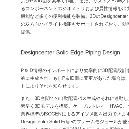
よびP＆ID図を素早く作図。また、リスト／BOM
るコンポーネントのジオメトリおよび属性情報を出力
機能など多くの便利機能を装備。3DのDesigncenter Solid
の双方向ハイライト機能もサポートされており、効率
提供。
Designcenter Solid Edge Piping Design
P＆ID情報のインポートにより効率的に3D配管設計を
的に生成され、もしP＆ID側に変更があった場合は
トによりそれを知らせます。
また、3D空間での自動配管パス生成やそれに連動し
素早く3Dモデルを構築。ケーブルトレイ、HVAC
業界標準のISOGENによるアイソメ図を出力でき
Designcenter Solid Edgeのフレームモジュ