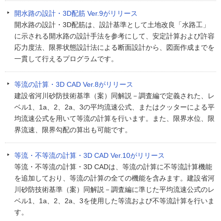
開水路の設計・3D配筋 Ver.9がリリース
開水路の設計・3D配筋は、設計基準として土地改良「水路工」
に示される開水路の設計手法を参考にして、安定計算および許容
応力度法、限界状態設計法による断面設計から、図面作成までを
一貫して行えるプログラムです。
等流の計算・3D CAD Ver.8がリリース
建設省河川砂防技術基準（案）同解説－調査編で定義された、レ
ベル1、1a、2、2a、3の平均流速公式、またはクッターによる平
均流速公式を用いて等流の計算を行います。また、限界水位、限
界流速、限界勾配の算出も可能です。
等流・不等流の計算・3D CAD Ver.10がリリース
等流・不等流の計算・3D CADは、等流の計算に不等流計算機能
を追加しており、等流の計算の全ての機能を含みます。建設省河
川砂防技術基準（案）同解説－調査編に準じた平均流速公式のレ
ベル1、1a、2、2a、3を使用した等流および不等流計算を行いま
す。