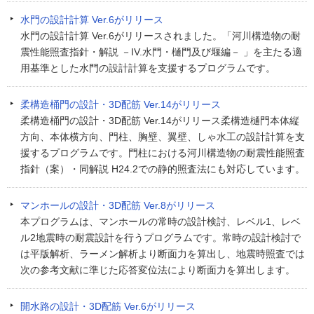
水門の設計計算 Ver.6がリリース
水門の設計計算 Ver.6がリリースされました。「河川構造物の耐
震性能照査指針・解説 －IV.水門・樋門及び堰編－ 」を主たる適
用基準とした水門の設計計算を支援するプログラムです。
柔構造桶門の設計・3D配筋 Ver.14がリリース
柔構造桶門の設計・3D配筋 Ver.14がリリース柔構造樋門本体縦
方向、本体横方向、門柱、胸壁、翼壁、しゃ水工の設計計算を支
援するプログラムです。門柱における河川構造物の耐震性能照査
指針（案）・同解説 H24.2での静的照査法にも対応しています。
マンホールの設計・3D配筋 Ver.8がリリース
本プログラムは、マンホールの常時の設計検討、レベル1、レベ
ル2地震時の耐震設計を行うプログラムです。常時の設計検討で
は平版解析、ラーメン解析より断面力を算出し、地震時照査では
次の参考文献に準じた応答変位法により断面力を算出します。
開水路の設計・3D配筋 Ver.6がリリース