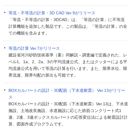
等流・不等流の計算・3D CAD Ver.9がリリース
「等流・不等流の計算・3DCAD」は、「等流の計算」に不等流
計算機能を追加した製品です。この製品は、「等流の計算」の全
ての機能を含みます。
等流の計算 Ver.7がリリース
建設省河川砂防技術基準（案）同解説－調査編で定義された、レ
ベル1、1a、2、2a、3の平均流速公式、またはクッターによる平
均流速公式を用いて等流の計算を行います。また、限界水位、限
界流速、限界勾配の算出も可能です。
BOXカルバートの設計・3D配筋（下水道耐震） Ver.13がリリー
ス
BOXカルバートの設計・3D配筋（下水道耐震）Ver.13は、下水道
施設、土地改良施設、水道施設に応じた鉄筋コンクリート式1
連、2連、3連ボックスカルバートの応答変位法による耐震設計計
算、図面作成プログラムです。