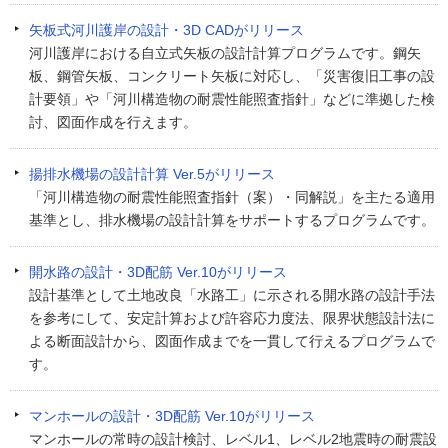
矢板式河川護岸の設計・3D CADがリリース
河川護岸における自立式矢板の設計計算プログラムです。鋼矢
板、鋼管矢板、コンクリート矢板に対応し、「災害復旧工事の設
計要領」や「河川構造物の耐震性能照査指針」などに準拠した検
討、図面作成を行えます。
揚排水機場の設計計算 Ver.5がリリース
「河川構造物の耐震性能照査指針（案）・同解説」を主たる適用
基準とし、排水機場の設計計算をサポートするプログラムです。
開水路の設計・3D配筋 Ver.10がリリース
設計基準として土地改良「水路工」に示される開水路の設計手法
を参考にして、安定計算および許容応力度法、限界状態設計法に
よる断面設計から、図面作成までを一貫して行えるプログラムで
す。
マンホールの設計・3D配筋 Ver.10がリリース
マンホールの常時の設計検討、レベル1、レベル2地震時の耐震設