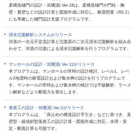
柔構造樋門の設計・3D配筋 Ver.18は、柔構造樋門や門柱・胸
壁・翼壁などの設計計算と図面作成に対応し、耐震照査（R2.2）
にも準拠した樋門設計支援プログラムです。
浸水氾濫解析システムがリリース
河道の一次元不定流計算と氾濫原の二次元浸水氾濫解析を組み合
わせて、河道の氾濫による浸水氾濫解析を行うプログラムです。
マンホールの設計・3D配筋 Ver.11がリリース
本プログラムは、マンホールの常時の設計検討、レベル1、レベ
ル2地震時の耐震設計および集水桝の設計を行うプログラムで
す。マンホールの常時および集水桝の検討では平版解析、ラーメ
ン解析などより断面力を算出します。
落差工の設計・3D配筋 Ver.2がリリース
本プログラムは、「床止めの構造設計手引き」などに基づき、直
壁型・緩傾斜型落差工の設計計算・図面作成に対応。水理・安
定・断面計算も可能です。