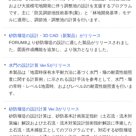
および大規模宅地開発に伴う調整池の設計を支援するプログラム
です。主に「防災調節池技術基準(案)」と「林地開発基準」モデ
ルに適用し、調節池・調整池の計算を行います。
砂防堰堤の設計・3D CAD（新製品）がリリース
FORUM8より砂防堰堤の設計に適した製品がリリースされまし
た。図面作成機能を追加し、より強力となりました。
水門の設計計算 Ver.5がリリース
本製品は「地震時保有水平耐力法に基づく水門・堰の耐震性能照
査に関する計算例」に示される設計手法を参考として、水門・堰
の常時・レベル1地震時、およびレベル2の耐震性能照査を行いま
す。
砂防堰堤の設計計算 Ver.3がリリース
砂防堰堤の設計計算は、砂防基本計画策定指針（土石流・流木対
策編）解説および土石流・流木対策設計技術指針解説に準拠した
土石流・流木捕捉工としてのプログラムです。対応する砂防堰堤