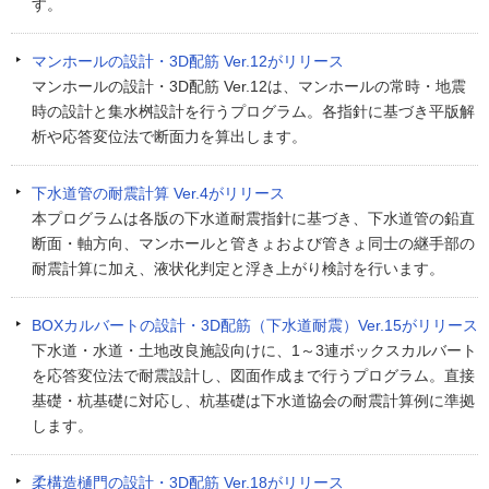
す。
マンホールの設計・3D配筋 Ver.12がリリース
マンホールの設計・3D配筋 Ver.12は、マンホールの常時・地震
時の設計と集水桝設計を行うプログラム。各指針に基づき平版解
析や応答変位法で断面力を算出します。
下水道管の耐震計算 Ver.4がリリース
本プログラムは各版の下水道耐震指針に基づき、下水道管の鉛直
断面・軸方向、マンホールと管きょおよび管きょ同士の継手部の
耐震計算に加え、液状化判定と浮き上がり検討を行います。
BOXカルバートの設計・3D配筋（下水道耐震）Ver.15がリリース
下水道・水道・土地改良施設向けに、1～3連ボックスカルバート
を応答変位法で耐震設計し、図面作成まで行うプログラム。直接
基礎・杭基礎に対応し、杭基礎は下水道協会の耐震計算例に準拠
します。
柔構造樋門の設計・3D配筋 Ver.18がリリース