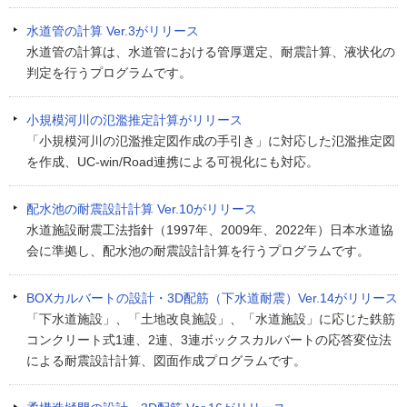
水道管の計算 Ver.3がリリース
水道管の計算は、水道管における管厚選定、耐震計算、液状化の
判定を行うプログラムです。
小規模河川の氾濫推定計算がリリース
「小規模河川の氾濫推定図作成の手引き」に対応した氾濫推定図
を作成、UC-win/Road連携による可視化にも対応。
配水池の耐震設計計算 Ver.10がリリース
水道施設耐震工法指針（1997年、2009年、2022年）日本水道協
会に準拠し、配水池の耐震設計計算を行うプログラムです。
BOXカルバートの設計・3D配筋（下水道耐震）Ver.14がリリース
「下水道施設」、「土地改良施設」、「水道施設」に応じた鉄筋
コンクリート式1連、2連、3連ボックスカルバートの応答変位法
による耐震設計計算、図面作成プログラムです。