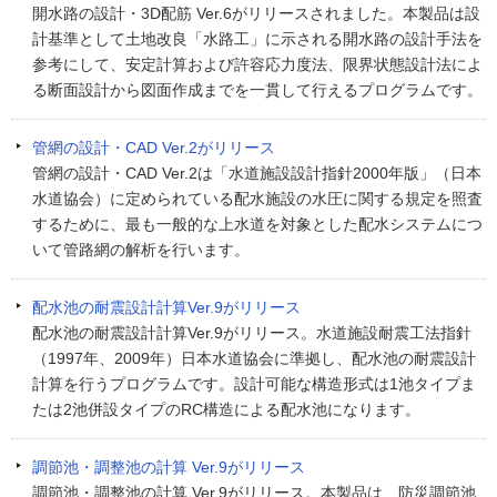
開水路の設計・3D配筋 Ver.6がリリースされました。本製品は設
計基準として土地改良「水路工」に示される開水路の設計手法を
参考にして、安定計算および許容応力度法、限界状態設計法によ
る断面設計から図面作成までを一貫して行えるプログラムです。
管網の設計・CAD Ver.2がリリース
管網の設計・CAD Ver.2は「水道施設設計指針2000年版」（日本
水道協会）に定められている配水施設の水圧に関する規定を照査
するために、最も一般的な上水道を対象とした配水システムにつ
いて管路網の解析を行います。
配水池の耐震設計計算Ver.9がリリース
配水池の耐震設計計算Ver.9がリリース。水道施設耐震工法指針
（1997年、2009年）日本水道協会に準拠し、配水池の耐震設計
計算を行うプログラムです。設計可能な構造形式は1池タイプま
たは2池併設タイプのRC構造による配水池になります。
調節池・調整池の計算 Ver.9がリリース
調節池・調整池の計算 Ver.9がリリース。本製品は、防災調節池