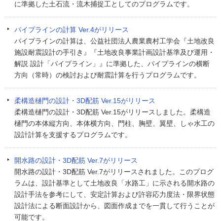
に準拠した土石流・流木捕捉工としてのプログラムです。
パイプラインの計算 Ver.4がリリース
パイプラインの計算は、公益社団法人農業農村工学会『土地改良
施設耐震設計の手引き』『土地改良事業計画設計基準及び運用・
解説 設計「パイプライン」』に準拠した、パイプラインの横断
方向（常時）の検討および耐震計算を行うプログラムです。
柔構造樋門の設計・3D配筋 Ver.15がリリース
柔構造樋門の設計・3D配筋 Ver.15がリリースしました。柔構造
樋門の本体縦方向、本体横方向、門柱、胸壁、翼壁、しゃ水工の
設計計算を支援するプログラムです。
開水路の設計・3D配筋 Ver.7がリリース
開水路の設計・3D配筋 Ver.7がリリースされました。このプログ
ラムは、設計基準として土地改良「水路工」に示される開水路の
設計手法を参考にして、安定計算および許容応力度法・限界状態
設計法による断面設計から、図面作成までを一貫して行うことが
可能です。