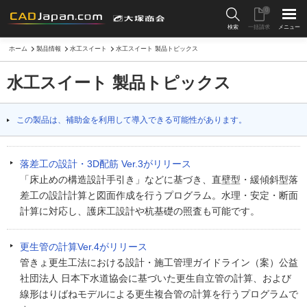
0
検索
一括請求
メニュー
ホーム
製品情報
水工スイート
水工スイート 製品トピックス
水工スイート 製品トピックス
この製品は、補助金を利用して導入できる可能性があります。
落差工の設計・3D配筋 Ver.3がリリース
「床止めの構造設計手引き」などに基づき、直壁型・緩傾斜型落
差工の設計計算と図面作成を行うプログラム。水理・安定・断面
計算に対応し、護床工設計や杭基礎の照査も可能です。
更生管の計算Ver.4がリリース
管きょ更生工法における設計・施工管理ガイドライン（案）公益
社団法人 日本下水道協会に基づいた更生自立管の計算、および
線形はりばねモデルによる更生複合管の計算を行うプログラムで