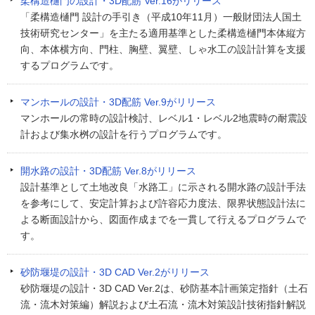
柔構造樋門の設計・3D配筋 Ver.16がリリース
「柔構造樋門 設計の手引き（平成10年11月）一般財団法人国土
技術研究センター」を主たる適用基準とした柔構造樋門本体縦方
向、本体横方向、門柱、胸壁、翼壁、しゃ水工の設計計算を支援
するプログラムです。
マンホールの設計・3D配筋 Ver.9がリリース
マンホールの常時の設計検討、レベル1・レベル2地震時の耐震設
計および集水桝の設計を行うプログラムです。
開水路の設計・3D配筋 Ver.8がリリース
設計基準として土地改良「水路工」に示される開水路の設計手法
を参考にして、安定計算および許容応力度法、限界状態設計法に
よる断面設計から、図面作成までを一貫して行えるプログラムで
す。
砂防堰堤の設計・3D CAD Ver.2がリリース
砂防堰堤の設計・3D CAD Ver.2は、砂防基本計画策定指針（土石
流・流木対策編）解説および土石流・流木対策設計技術指針解説