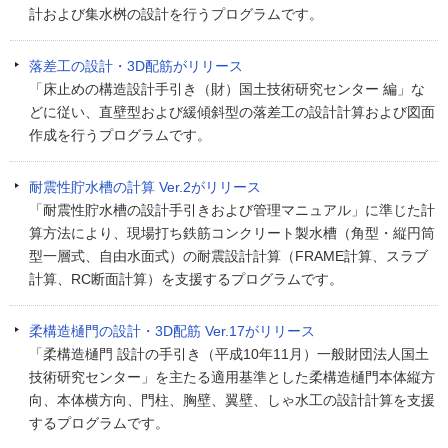
計および集水桝の設計を行うプログラムです。
落差工の設計・3D配筋がリリース
「床止めの構造設計手引き（財）国土技術研究センター 編」な
どに従い、直壁型および緩傾斜型の落差工の設計計算および図面
作成を行うプログラムです。
耐震性貯水槽の計算 Ver.2がリリース
「耐震性貯水槽の設計手引きおよび管理マニュアル」に準じた計
算方法により、現場打ち鉄筋コンクリート製水槽（角型・縦円筒
型一層式、自由水面式）の耐震設計計算（FRAME計算、スラブ
計算、RC断面計算）を支援するプログラムです。
柔構造樋門の設計・3D配筋 Ver.17がリリース
「柔構造樋門 設計の手引き（平成10年11月）一般財団法人国土
技術研究センター」を主たる適用基準とした柔構造樋門本体縦方
向、本体横方向、門柱、胸壁、翼壁、しゃ水工の設計計算を支援
するプログラムです。