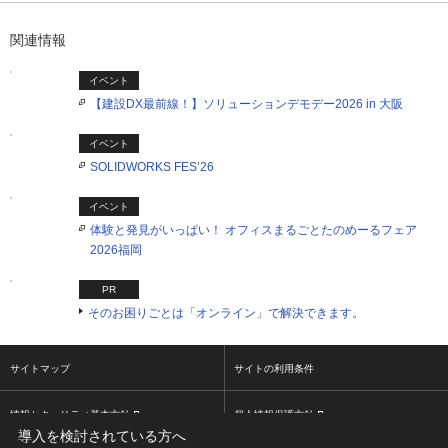
関連情報
イベント
【建設DX最前線！】ソリューションデモデー2026 in 大阪
イベント
SOLIDWORKS FES’26
イベント
体験と発見がいっぱい！ オフィスまるごとたのめーるフェア
2026福岡
PR
そのお困りごとは「オンライン」で解決できます。
サイトマップ
サイトの利用条件
情報セキュリティ基本方針
個人情報保護方針
導入を検討されている方へ