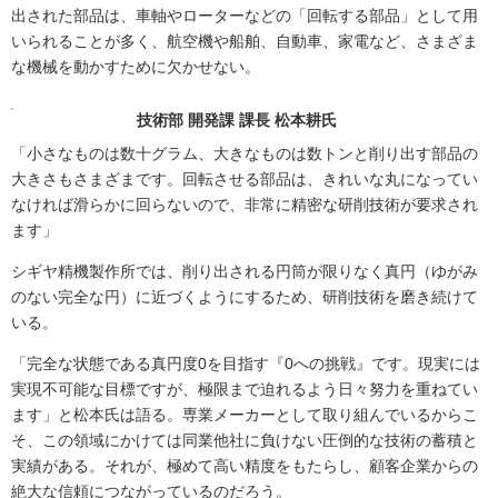
出された部品は、車軸やローターなどの「回転する部品」として用
いられることが多く、航空機や船舶、自動車、家電など、さまざま
な機械を動かすために欠かせない。
技術部 開発課 課長 松本耕氏
「小さなものは数十グラム、大きなものは数トンと削り出す部品の
大きさもさまざまです。回転させる部品は、きれいな丸になってい
なければ滑らかに回らないので、非常に精密な研削技術が要求され
ます」
シギヤ精機製作所では、削り出される円筒が限りなく真円（ゆがみ
のない完全な円）に近づくようにするため、研削技術を磨き続けて
いる。
「完全な状態である真円度0を目指す『0への挑戦』です。現実には
実現不可能な目標ですが、極限まで迫れるよう日々努力を重ねてい
ます」と松本氏は語る。専業メーカーとして取り組んでいるからこ
そ、この領域にかけては同業他社に負けない圧倒的な技術の蓄積と
実績がある。それが、極めて高い精度をもたらし、顧客企業からの
絶大な信頼につながっているのだろう。