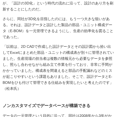
が、「設計の3D化」という時代の流れに沿って、設計のあり方を刷
新することにしたのだ。
さらに、同社が3D化を目指したのには、もう一つ大きな狙いがあ
る。それは、設計データと設計した製品の部品・ユニット構成デー
タ（E-BOM）を一元管理できるようにし、生産の効率化を図ること
であった。
「以前は、2D CADで作成した設計データとその設計図から拾い出
してExcelにまとめた部品・ユニットの構成表が別々に管理されてい
ました。生産現場の担当者は複数の情報元から必要なデータを参照
し、照らし合わせながら組み立て作業を行っており、非常に手間が
かかっていました。構成表を間違えると部品の手配漏れなどのミス
が起こりやすいという課題もありました。そこで、設計データとE-
BOMをひも付けて管理できる仕組みを実現したいと考えたのです」
（松本氏）
ノンカスタマイズでデータベースが構築できる
データの一元管理という目的に沿って、同社は2008年から3年がか