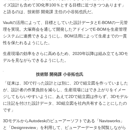
イズ設計も含めて3D化率100％とする目標に近づきつつあります」
と語るのは、技術部 開発課 主任の小谷拓也氏だ。
Vaultの活用によって、目標としていた設計データとE-BOMの一元管
理を実現。大塚商会を通して開発したアドインでE-BOMを生産管理
システムに連携できるようにし、BOM活用によって生産までの一貫
性を保たれるようにした。
生産現場の効率をさらに高めるため、2020年以降は組み立ても3Dモ
デルを見ながらできるようにした。
技術部 開発課 小谷拓也氏
「従来は、3Dで行った設計とは別に、2Dで組立図を作っていました
が、設計者の作業負担を減らし、生産現場にはでき上がりをイメー
ジしてもらいやすいように、あえて2Dで組立図は作らず、3Dモデル
に注記を付けた設計データ、3D組立図を社内共有することにしたの
です」
3DモデルからAutodeskのビューアーソフトである「Navisworks」
と「Designreview」を利用して、ビューアーデータを閲覧しながら