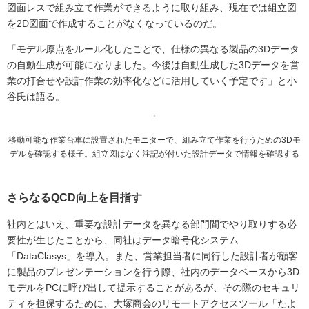
図面レスで組み立て作業ができるように取り組み、現在では組立図
を2D図面で作成することがなくなっているのだ。
「モデル原点をルール化したことで、仕様の異なる製品の3Dデータ
の自動生成が可能になりました。今後は自動生成した3Dデータを営
業の打合せや設計作業の効率化などに活用していく予定です」と小
谷氏は語る。
移動可能な作業台車に設置されたモニターで、組み立て作業を行うための3Dモ
デルを確認する様子。組立図はなく注記が付いた設計データで情報を確認する
さらなるQCD向上を目指す
社内とはいえ、重要な設計データを異なる部門間でやり取りする必
要性が生じたことから、同社はデータ暗号化システム
「DataClasys」を導入。また、営業担当者に同行した設計者が顧客
に製品のプレゼンテーションを行う際、社内のデータベースから3D
モデルをPCに呼び出して提示することがあるが、その際のセキュリ
ティを担保するために、大塚商会のリモートアクセスツール「たよ