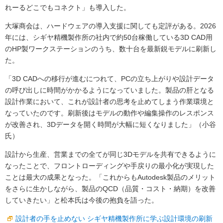
れーるどこでもコネクト」も導入した。
大塚商会は、ハードウェアの導入支援に関しても定評がある。2026
年には、シギヤ精機製作所の社内で約50台稼働している3D CAD用
のHP製ワークステーションのうち、数十台を最新鋭モデルに刷新し
た。
「3D CADへの移行が進むにつれて、PCの立ち上がりや設計データ
の呼び出しに時間がかかるようになっていました。製品の肝となる
設計作業において、これが設計者の思考を止めてしまう作業環境と
なっていたのです。刷新後はモデルの動作や編集操作のレスポンス
が改善され、3Dデータを開く時間が大幅に短くなりました」（小谷
氏）
設計から生産、営業までの全てが同じ3Dモデルを共有できるように
なったことで、フロントローディングや手戻りの最小化が実現した
ことは最大の成果となった。「これからもAutodesk製品のメリット
をさらに生かしながら、製品のQCD（品質・コスト・納期）を改善
していきたい」と松本氏は今後の抱負を語った。
設計者の手を止めない シギヤ精機製作所に学ぶ設計環境の刷新