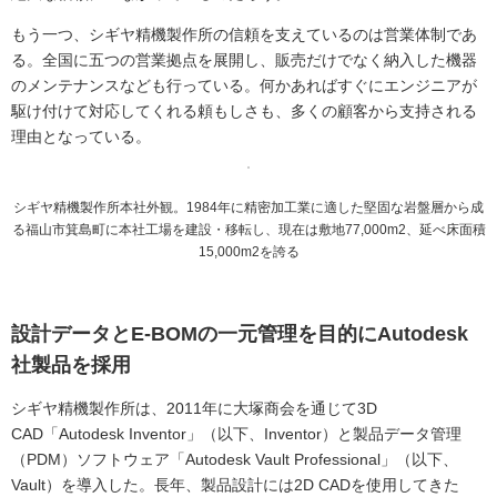
もう一つ、シギヤ精機製作所の信頼を支えているのは営業体制であ
る。全国に五つの営業拠点を展開し、販売だけでなく納入した機器
のメンテナンスなども行っている。何かあればすぐにエンジニアが
駆け付けて対応してくれる頼もしさも、多くの顧客から支持される
理由となっている。
シギヤ精機製作所本社外観。1984年に精密加工業に適した堅固な岩盤層から成
る福山市箕島町に本社工場を建設・移転し、現在は敷地77,000m2、延べ床面積
15,000m2を誇る
設計データとE-BOMの一元管理を目的にAutodesk
社製品を採用
シギヤ精機製作所は、2011年に大塚商会を通じて3D
CAD「Autodesk Inventor」（以下、Inventor）と製品データ管理
（PDM）ソフトウェア「Autodesk Vault Professional」（以下、
Vault）を導入した。長年、製品設計には2D CADを使用してきた