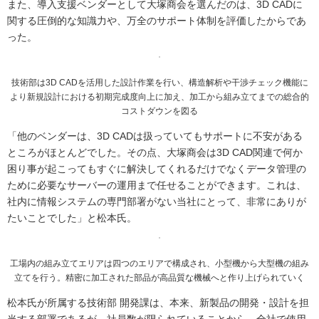
また、導入支援ベンダーとして大塚商会を選んだのは、3D CADに
関する圧倒的な知識力や、万全のサポート体制を評価したからであ
った。
技術部は3D CADを活用した設計作業を行い、構造解析や干渉チェック機能に
より新規設計における初期完成度向上に加え、加工から組み立てまでの総合的
コストダウンを図る
「他のベンダーは、3D CADは扱っていてもサポートに不安がある
ところがほとんどでした。その点、大塚商会は3D CAD関連で何か
困り事が起こってもすぐに解決してくれるだけでなくデータ管理の
ために必要なサーバーの運用まで任せることができます。これは、
社内に情報システムの専門部署がない当社にとって、非常にありが
たいことでした」と松本氏。
工場内の組み立てエリアは四つのエリアで構成され、小型機から大型機の組み
立てを行う。精密に加工された部品が高品質な機械へと作り上げられていく
松本氏が所属する技術部 開発課は、本来、新製品の開発・設計を担
当する部署であるが、社員数が限られていることから、全社で使用