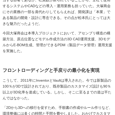
するシステムやCADなどの導入・運用業務も担っていた。大塚商会
にその業務の一部を肩代わりしてもらえれば、開発課は「本業」で
ある製品の開発・設計に専念できる。その点が松本氏にとっては大
きな魅力だったようだ。
今回大塚商会は本導入プロジェクトにおいて、アセンブリ構造の構
築方法、原点位置などモデル作成方法の3D CAD運用支援、3Dモデ
ルからE-BOM生成、管理ができるPDM（製品データ管理）運用支援
を実施した。
フロントローディングと手戻りの最小化を実現
こうして、2011年にInventorとVaultは導入された。今では新製品の
100％が3Dで設計されており、既存製品のカスタマイズ設計も90％
以上が3D化率を達成している。しかし、そこに至るまでの道は平た
んではなかった。
「2Dから3Dへの移行を促すため、手順書の作成やルール作りなど、
環境整備には多くの時間と手間を費やしました。おかげでカスタマ