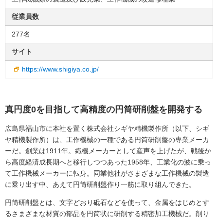
従業員数
277名
サイト
https://www.shigiya.co.jp/
真円度0を目指して高精度の円筒研削盤を開発する
広島県福山市に本社を置く株式会社シギヤ精機製作所（以下、シギ
ヤ精機製作所）は、工作機械の一種である円筒研削盤の専業メーカ
ーだ。創業は1911年。織機メーカーとして産声を上げたが、戦後か
ら高度経済成長期へと移行しつつあった1958年、工業化の波に乗っ
て工作機械メーカーに転身。同業他社がさまざまな工作機械の製造
に乗り出す中、あえて円筒研削盤作り一筋に取り組んできた。
円筒研削盤とは、文字どおり砥石などを使って、金属をはじめとす
るさまざまな材質の部品を円筒状に研削する精密加工機械だ。削り