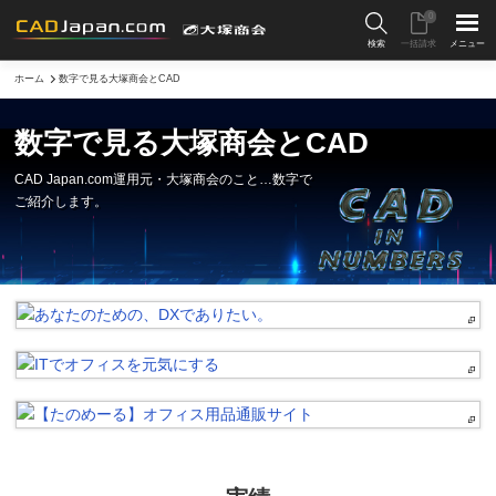
0
検索
一括請求
メニュー
ホーム
数字で見る大塚商会とCAD
数字で見る大塚商会とCAD
CAD Japan.com運用元・大塚商会のこと…
数字で
ご紹介します。