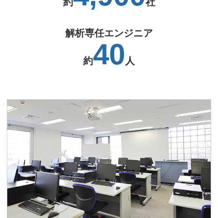
約
社
解析専任エンジニア
40
約
人