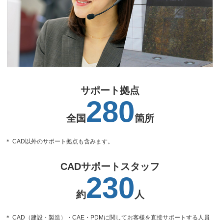
サポート拠点
280
全国
箇所
＊ CAD以外のサポート拠点も含みます。
CADサポートスタッフ
230
約
人
＊ CAD（建設・製造）・CAE・PDMに関してお客様を直接サポートする人員