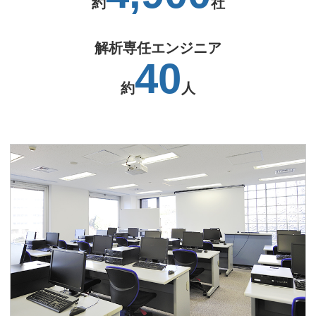
約
社
解析専任エンジニア
40
約
人