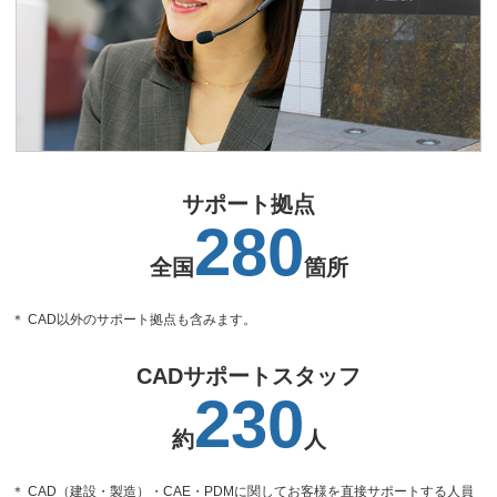
サポート拠点
280
全国
箇所
＊ CAD以外のサポート拠点も含みます。
CADサポートスタッフ
230
約
人
＊ CAD（建設・製造）・CAE・PDMに関してお客様を直接サポートする人員