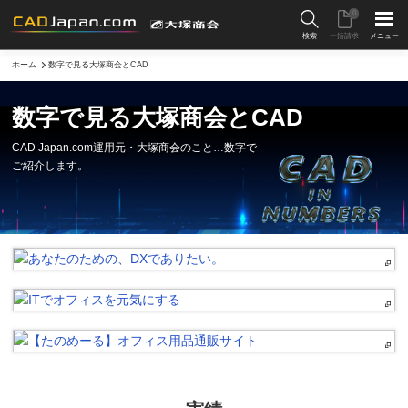
0
検索
一括請求
メニュー
ホーム
数字で見る大塚商会とCAD
数字で見る大塚商会とCAD
CAD Japan.com運用元・大塚商会のこと…
数字で
ご紹介します。