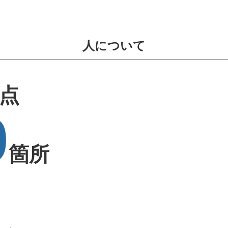
人について
点
0
箇所