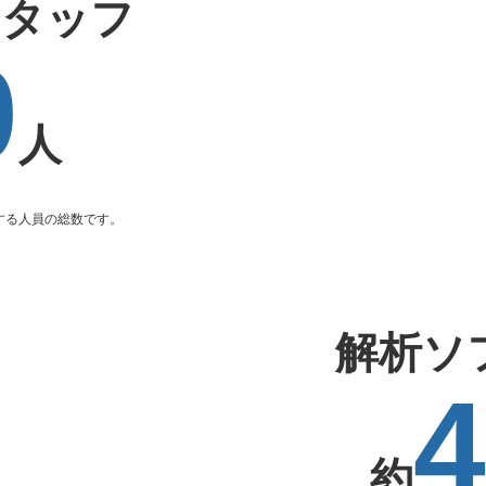
スタッフ
0
人
トする人員の総数です。
解析ソ
4
約