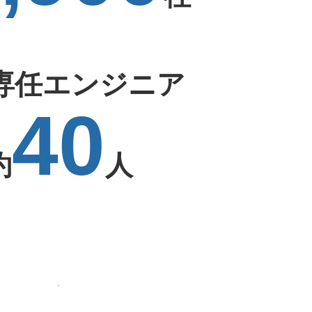
専任エンジニア
40
約
人