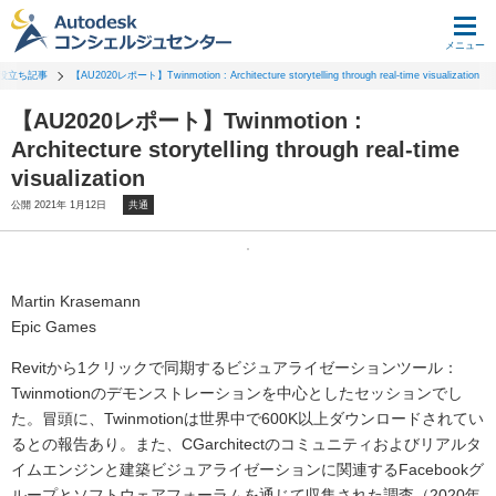
メニュー
役立ち記事
【AU2020レポート】Twinmotion : Architecture storytelling through real-time visualization
【AU2020レポート】Twinmotion :
Architecture storytelling through real-time
visualization
公開 2021年 1月12日
共通
Martin Krasemann
Epic Games
Revitから1クリックで同期するビジュアライゼーションツール：
Twinmotionのデモンストレーションを中心としたセッションでし
た。冒頭に、Twinmotionは世界中で600K以上ダウンロードされてい
るとの報告あり。また、CGarchitectのコミュニティおよびリアルタ
イムエンジンと建築ビジュアライゼーションに関連するFacebookグ
ループとソフトウェアフォーラムを通じて収集された調査（2020年