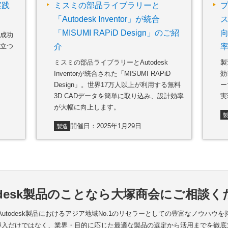
実践
ミスミの部品ライブラリーと
「Autodesk Inventor」が統合
ス
「MISUMI RAPiD Design」のご紹
成功
立つ
介
ミスミの部品ライブラリーとAutodesk
製
Inventorが統合された「MISUMI RAPiD
効
Design」。世界17万人以上が利用する無料
ー
3D CADデータを簡単に取り込み、設計効率
実
が大幅に向上します。
開催日：2025年1月29日
製造
odesk製品のことなら
大塚商会にご相談く
utodesk製品におけるアジア地域No.1のリセラーとしての豊富なノウハウ
導入だけではなく、業界・目的に応じた最適な製品の選定から活用までを徹底