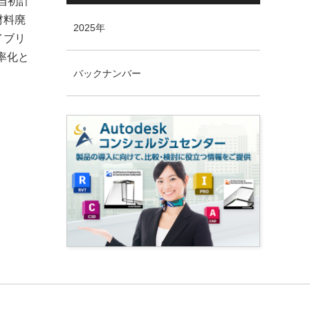
当初計
材料廃
2025年
イブリ
率化と
バックナンバー