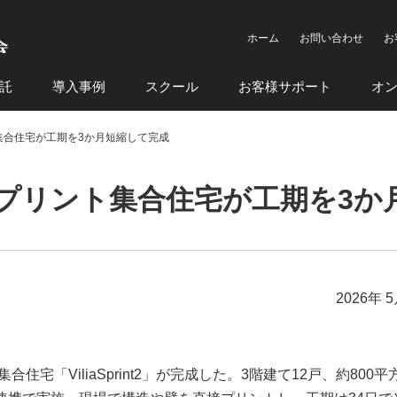
ホーム
お問い合わせ
お
託
導入事例
スクール
お客様サポート
オ
集合住宅が工期を3か月短縮して完成
プリント集合住宅が工期を3か
2026年 
宅「ViliaSprint2」が完成した。3階建て12戸、約800平