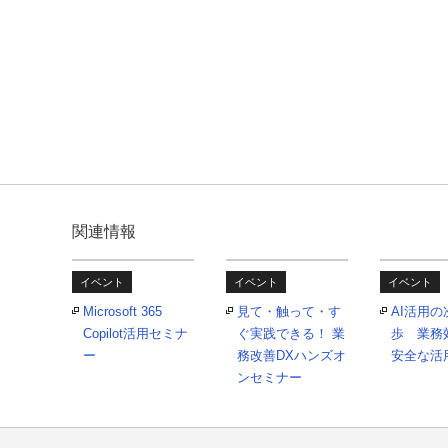
関連情報
イベント
イベント
イベント
Microsoft 365
見て・触って・す
AI活用
Copilot活用セミナ
ぐ実践できる！ 業
歩 業務
ー
務改善DXハンズオ
安全な活
ンセミナー