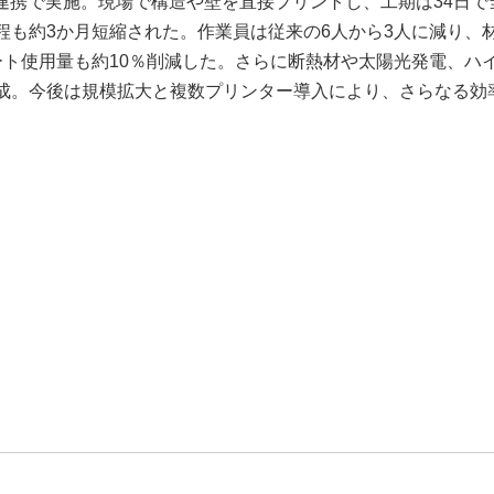
業連携で実施。現場で構造や壁を直接プリントし、工期は34日で
程も約3か月短縮された。作業員は従来の6人から3人に減り、
ート使用量も約10％削減した。さらに断熱材や太陽光発電、ハ
達成。今後は規模拡大と複数プリンター導入により、さらなる効