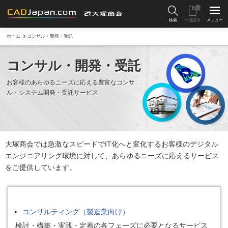
0
検索
一括請求
メニュー
ホーム
コンサル・開発・受託
コンサル・開発・受託
お客様のあらゆるニーズに応える豊富な
コンサ
ル・システム開発・受託サービス
大塚商会では急激なスピードでIT化へと変化するお客様のデジタル
エンジニアリング環境に対して、あらゆるニーズに応えるサービス
をご提供しています。
コンサルティング（製造業向け）
検討・構築・実践・定着の各フェーズに必要となるサービス