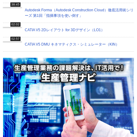
38:45
Autodesk Forma（Autodesk Construction Cloud）徹底活用術シリ
ーズ 第1回「指摘事項を使い倒す」
02:02
CATIA V5 2Dレイアウト for 3Dデザイン（LO1）
02:57
CATIA V5 DMU キネマティクス・シミュレーター（KIN）