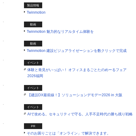
製品情報
Twinmotion
動画
Twinmotion 魅力的なリアルタイム体験を
動画
Twinmotion 建設ビジュアライゼーションを数クリックで完成
イベント
体験と発見がいっぱい！ オフィスまるごとたのめーるフェア
2026福岡
イベント
【建設DX最前線！】ソリューションデモデー2026 in 大阪
イベント
AIで攻める。セキュリティで守る。人手不足時代の勝ち残り戦略
PR
そのお困りごとは「オンライン」で解決できます。