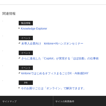
2つ目を表示中
関連情報
製品情報
Knowledge Explorer
イベント
未導入企業向け kintone×AIハンズオンセミナー
イベント
さらに進化した「Copilot」が実現する「ほぼ自動」の仕事術
イベント
kintoneではじめるオフィスまるごとDX・AI体感DAY
PR
そのお困りごとは「オンライン」で解決できます。
サイトマップ
サイトの利用条件