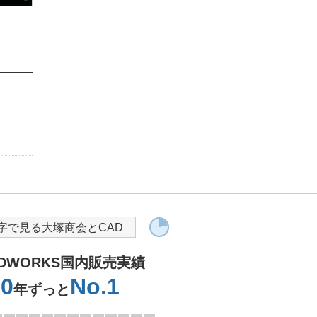
字で見る大塚商会とCAD
IDWORKS国内販売実績
30
No.1
年ずっと