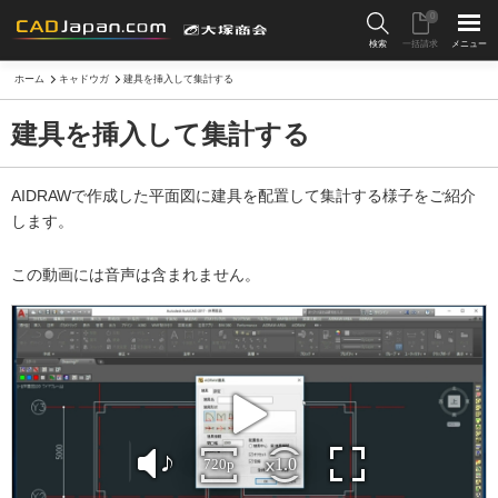
0
検索
一括請求
メニュー
ホーム
キャドウガ
建具を挿入して集計する
建具を挿入して集計する
AIDRAWで作成した平面図に建具を配置して集計する様子をご紹介
します。
この動画には音声は含まれません。