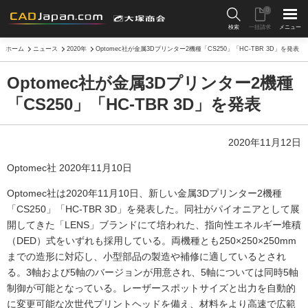
0
検索
一括請求
メニュー
ホーム
ニュース
2020年
Optomec社が金属3Dプリンター2機種「CS250」「HC-TBR 3D」を発表
Optomec社が金属3Dプリンター2機種
「CS250」「HC-TBR 3D」を発表
2020年11月12日
Optomec社 2020年11月10日
Optomec社は2020年11月10日、新しい金属3Dプリンター2機種
「CS250」「HC-TBR 3D」を発表した。同社がパイオニアとして展
開してきた「LENS」ブランドにて培われた、指向性エネルギー堆積
（DED）式をいずれも採用している。両機種とも250×250×250mm
までの造形に対応し、小型部品の製造や補修に適しているとされ
る。3軸および5軸のバージョンが用意され、5軸については同時5軸
制御が可能となっている。レーザースポットサイズと出力を自動的
に変更可能な次世代プリントヘッドを備え、材料をより高速で広範