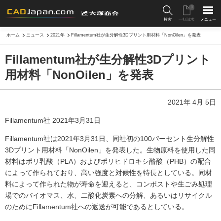
0
検索
一括請求
メニュー
ホーム
ニュース
2021年
Fillamentum社が生分解性3Dプリント用材料「NonOilen」を発表
Fillamentum社が生分解性3Dプリント
用材料「NonOilen」を発表
2021年 4月 5日
Fillamentum社 2021年3月31日
Fillamentum社は2021年3月31日、同社初の100パーセント生分解性
3Dプリント用材料「NonOilen」を発表した。生物原料を使用した同
材料はポリ乳酸（PLA）およびポリヒドロキシ酪酸（PHB）の配合
によって作られており、高い強度と対候性を特長としている。同材
料によって作られた物が寿命を迎えると、コンポストや生ごみ処理
場でのバイオマス、水、二酸化炭素への分解、あるいはリサイクル
のためにFillamentum社への返送が可能であるとしている。