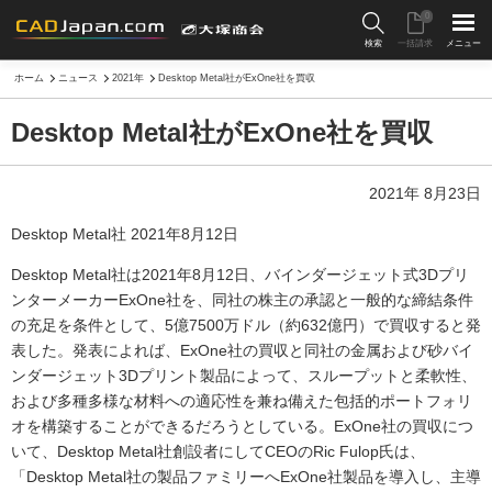
0
検索
一括請求
メニュー
ホーム
ニュース
2021年
Desktop Metal社がExOne社を買収
Desktop Metal社がExOne社を買収
2021年 8月23日
Desktop Metal社 2021年8月12日
Desktop Metal社は2021年8月12日、バインダージェット式3Dプリ
ンターメーカーExOne社を、同社の株主の承認と一般的な締結条件
の充足を条件として、5億7500万ドル（約632億円）で買収すると発
表した。発表によれば、ExOne社の買収と同社の金属および砂バイ
ンダージェット3Dプリント製品によって、スループットと柔軟性、
および多種多様な材料への適応性を兼ね備えた包括的ポートフォリ
オを構築することができるだろうとしている。ExOne社の買収につ
いて、Desktop Metal社創設者にしてCEOのRic Fulop氏は、
「Desktop Metal社の製品ファミリーへExOne社製品を導入し、主導