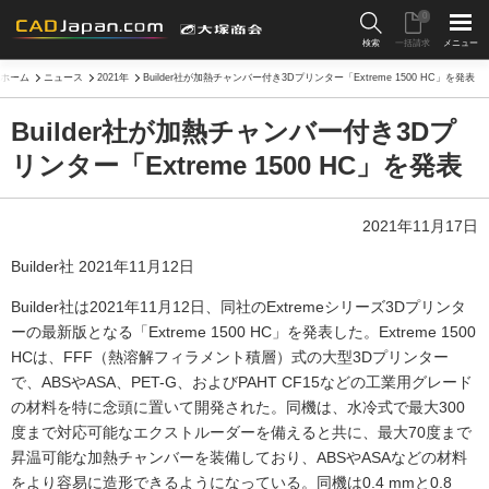
0
検索
一括請求
メニュー
ホーム
ニュース
2021年
Builder社が加熱チャンバー付き3Dプリンター「Extreme 1500 HC」を発表
Builder社が加熱チャンバー付き3Dプ
リンター「Extreme 1500 HC」を発表
2021年11月17日
Builder社 2021年11月12日
Builder社は2021年11月12日、同社のExtremeシリーズ3Dプリンタ
ーの最新版となる「Extreme 1500 HC」を発表した。Extreme 1500
HCは、FFF（熱溶解フィラメント積層）式の大型3Dプリンター
で、ABSやASA、PET-G、およびPAHT CF15などの工業用グレード
の材料を特に念頭に置いて開発された。同機は、水冷式で最大300
度まで対応可能なエクストルーダーを備えると共に、最大70度まで
昇温可能な加熱チャンバーを装備しており、ABSやASAなどの材料
をより容易に造形できるようになっている。同機は0.4 mmと0.8