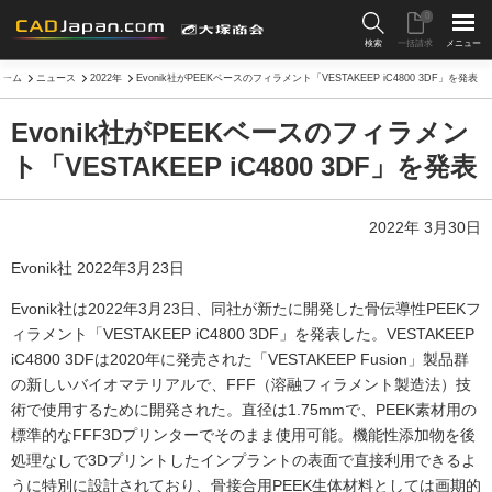
0
検索
一括請求
メニュー
ホーム
ニュース
2022年
Evonik社がPEEKベースのフィラメント「VESTAKEEP iC4800 3DF」を発表
Evonik社がPEEKベースのフィラメン
ト「VESTAKEEP iC4800 3DF」を発表
2022年 3月30日
Evonik社 2022年3月23日
Evonik社は2022年3月23日、同社が新たに開発した骨伝導性PEEKフ
ィラメント「VESTAKEEP iC4800 3DF」を発表した。VESTAKEEP
iC4800 3DFは2020年に発売された「VESTAKEEP Fusion」製品群
の新しいバイオマテリアルで、FFF（溶融フィラメント製造法）技
術で使用するために開発された。直径は1.75mmで、PEEK素材用の
標準的なFFF3Dプリンターでそのまま使用可能。機能性添加物を後
処理なしで3Dプリントしたインプラントの表面で直接利用できるよ
うに特別に設計されており、骨接合用PEEK生体材料としては画期的