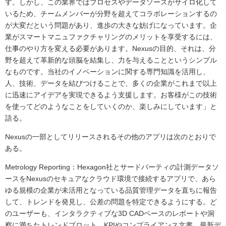
す。しかし、この業界ではプロセスやデータソースがサイロ化して
いるため、チームメンバーが分野を超えてコラボレーションするの
が大変だという問題があり、進歩の大きな妨げになっています。企
業がスマートマニュファクチャリングのメリットを享受するには、
仕事のやり方を変える必要があります。Nexusの目的、それは、分
野を超えて革新的な頭脳を結集し、力を与えることというシンプル
なものです。当社のイノベーションに関する専門知識を活用し、
人、技術、データを結びつけることで、多くの企業がこれまで以上
に迅速にアイデアを実現できるよう支援します。お客様がこの技術
を使ってどのようなことをしていくのか、楽しみにしています」と
語る。
Nexusの一部としてリリースされるその他のアプリは次のとおりで
ある。
Metrology Reporting：Hexagon社とサードパーティの計測データソ
ースをNexusのセキュアなクラウド環境で接続するアプリで、あら
ゆる規模の企業が未活用となっている品質管理データを直ちに報告
して、トレンドを発見し、公差の問題を特定できるようにする。ど
のユーザーも、インタラクティブな3D CADベースのレポートや洞
察に満ちたトレンドプロット、KPIやコンプライアンス文書、最新デ