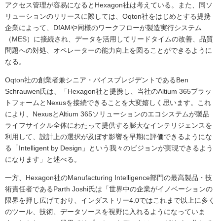
アクセス管理が容易になるとHexagon社は考えている。また、同ソ
リューションのリリースに際しては、Oqton社をはじめとする提携
企業によって、DfAMや同様のワークフローが製造実行システム
（MES）に接続され、データを活用してリードタイムの改善、品質
問題への対処、オペレーターの能力向上を図ることができるように
なる。
Oqton社の創業者兼シニア・バイスプレジデントであるBen
Schrauwen氏は、「Hexagon社と提携し、当社のAltium 365プラッ
トフォームとNexusを接続できることを大変嬉しく思います。これ
により、NexusとAltium 365ソリューションのエコシステムが製品
ライフサイクル全体にわたって提供する膨大なインテリジェンスを
利用して、設計上の選択が及ぼす影響を早期に評価できるようにな
る「Intelligent by Design」という我々のビジョンが実現できるよう
になります」と述べる。
一方、Hexagon社のManufacturing Intelligence部門の最高製品・技
術責任者であるParth Joshi氏は「世界中の企業がイノベーションの
限界を押し広げており、インダストリー4.0ではこれまで以上に多く
のツール、技術、データソースを視野に入れるようになっていま