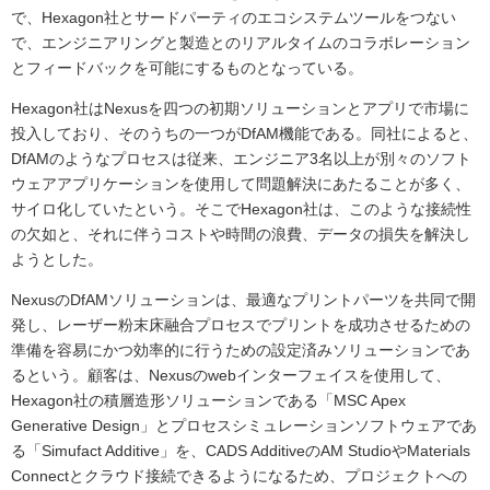
で、Hexagon社とサードパーティのエコシステムツールをつない
で、エンジニアリングと製造とのリアルタイムのコラボレーション
とフィードバックを可能にするものとなっている。
Hexagon社はNexusを四つの初期ソリューションとアプリで市場に
投入しており、そのうちの一つがDfAM機能である。同社によると、
DfAMのようなプロセスは従来、エンジニア3名以上が別々のソフト
ウェアアプリケーションを使用して問題解決にあたることが多く、
サイロ化していたという。そこでHexagon社は、このような接続性
の欠如と、それに伴うコストや時間の浪費、データの損失を解決し
ようとした。
NexusのDfAMソリューションは、最適なプリントパーツを共同で開
発し、レーザー粉末床融合プロセスでプリントを成功させるための
準備を容易にかつ効率的に行うための設定済みソリューションであ
るという。顧客は、Nexusのwebインターフェイスを使用して、
Hexagon社の積層造形ソリューションである「MSC Apex
Generative Design」とプロセスシミュレーションソフトウェアであ
る「Simufact Additive」を、CADS AdditiveのAM StudioやMaterials
Connectとクラウド接続できるようになるため、プロジェクトへの