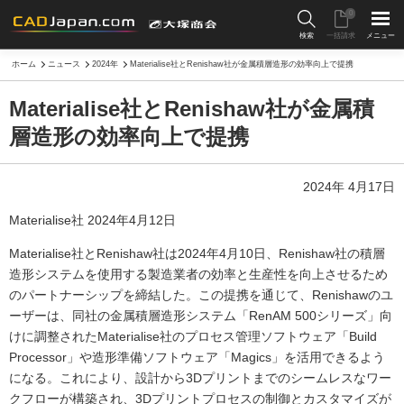
0
検索
一括請求
メニュー
ホーム
ニュース
2024年
Materialise社とRenishaw社が金属積層造形の効率向上で提携
Materialise社とRenishaw社が金属積
層造形の効率向上で提携
2024年 4月17日
Materialise社 2024年4月12日
Materialise社とRenishaw社は2024年4月10日、Renishaw社の積層
造形システムを使用する製造業者の効率と生産性を向上させるため
のパートナーシップを締結した。この提携を通じて、Renishawのユ
ーザーは、同社の金属積層造形システム「RenAM 500シリーズ」向
けに調整されたMaterialise社のプロセス管理ソフトウェア「Build
Processor」や造形準備ソフトウェア「Magics」を活用できるよう
になる。これにより、設計から3Dプリントまでのシームレスなワー
クフローが構築され、3Dプリントプロセスの制御とカスタマイズが