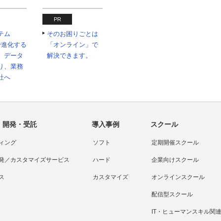
PR
テム
そのお困りごとは
Iで進化する
「オンライン」で
 データ
解決できます。
り、業務
社へ
・開発・受託
導入事例
スクール
ィング
ソフト
定期開催スクール
発／カスタマイズサービス
ハード
企業向けスクール
ス
カスタマイズ
オンラインスクール
配信型スクール
IT・ヒューマンスキル関