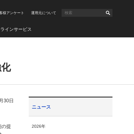
客様アンケート
運用元について
ンラインサービス
強化
0月30日
ニュース
能の提
2026年