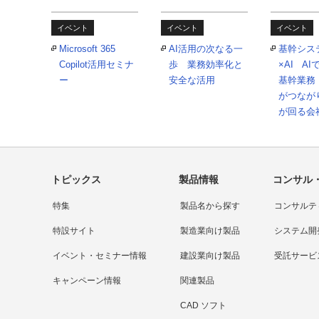
イベント
イベント
イベント
Microsoft 365
AI活用の次なる一
基幹シス
Copilot活用セミナ
歩 業務効率化と
×AI A
ー
安全な活用
基幹業務
がつなが
が回る会
トピックス
製品情報
コンサル
特集
製品名から探す
コンサルテ
特設サイト
製造業向け製品
システム開
イベント・セミナー情報
建設業向け製品
受託サービ
キャンペーン情報
関連製品
CAD ソフト