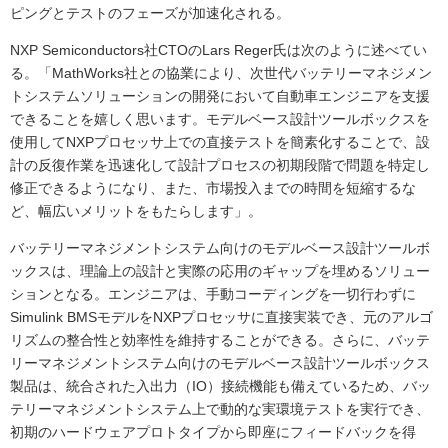
ピングとテストのフェーズが加速化される。
NXP Semiconductors社CTOのLars Reger氏は次のように述べてい
る。「MathWorks社との協業により、次世代バッテリーマネジメン
トシステムソリューションの開発において自動車エンジニアを支援
できることを嬉しく思います。モデルベース設計ツールボックスを
使用してNXPプロセッサ上での直接テストを簡素化することで、設
計の反復作業を迅速化して設計プロセスの初期段階で問題を特定し
修正できるようになり、また、市場投入までの時間を短縮するな
ど、幅広いメリットをもたらします」。
バッテリーマネジメントシステム向けのモデルベース設計ツールボ
ックスは、理論上の設計と実際の応用のギャップを埋めるソリュー
ションとなる。エンジニアは、手動コーディングを一切行わずに
Simulink BMSモデルをNXPプロセッサに直接実装でき、元のアルゴ
リズムの整合性と効率性を維持することができる。さらに、バッテ
リーマネジメントシステム向けのモデルベース設計ツールボックス
製品は、統合された入出力（IO）接続機能も備えているため、バッ
テリーマネジメントシステム上で動的な実環境テストを実行でき、
初期のハードウェアプロトタイプから即座にフィードバックを得