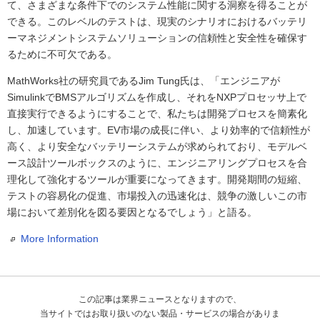
て、さまざまな条件下でのシステム性能に関する洞察を得ることが
できる。このレベルのテストは、現実のシナリオにおけるバッテリ
ーマネジメントシステムソリューションの信頼性と安全性を確保す
るために不可欠である。
MathWorks社の研究員であるJim Tung氏は、「エンジニアが
SimulinkでBMSアルゴリズムを作成し、それをNXPプロセッサ上で
直接実行できるようにすることで、私たちは開発プロセスを簡素化
し、加速しています。EV市場の成長に伴い、より効率的で信頼性が
高く、より安全なバッテリーシステムが求められており、モデルベ
ース設計ツールボックスのように、エンジニアリングプロセスを合
理化して強化するツールが重要になってきます。開発期間の短縮、
テストの容易化の促進、市場投入の迅速化は、競争の激しいこの市
場において差別化を図る要因となるでしょう」と語る。
More Information
この記事は業界ニュースとなりますので、
当サイトではお取り扱いのない製品・サービスの場合がありま