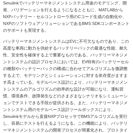
Simulinkでバッテリーマネジメントシステム用途のモデリング、開
発、バリデーションを行えるようになるとともに、MATLABから
NXPバッテリー・セルコントローラ用のCコード生成の自動化や、
NXPのソフトウェアソリューションであるBMS SDKコンポーネント
のサポートも実現する。
バッテリーマネジメントシステムはEVに不可欠なものであり、この
高度な車両に動力を供給するバッテリーパックの最適な性能、耐久
性、安全性を確保する上で重要なものである。バッテリーマネジメ
ントシステムの設計プロセスにおいては、EV特有のバッテリーセル
の種類やバッテリーパックの構成に合わせてアルゴリズムを微調整
する上で、モデリングとシミュレーションに対する依存度がますま
す高まっている。モデルベース設計により、バッテリーマネジメン
トシステムのアルゴリズムの効率的な設計が可能になり、運転習
慣、環境条件、故障発生などのさまざまなシナリオをシミュレーシ
ョンでテストできる手段が提供される。また、バッテリーマネジメ
ントシステム用のモデルベース設計ツールボックスにより、
Simulinkモデルから直接NXPプロセッサでBMSアルゴリズムを実行
し、容易にテストを行えるようになる。この機能により、バッテリ
ーマネジメントシステムの開発プロセスが簡素化され、プロトタイ