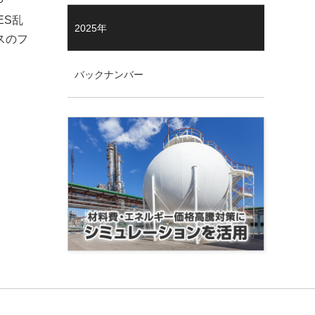
や
ES乱
2025年
スのフ
バックナンバー