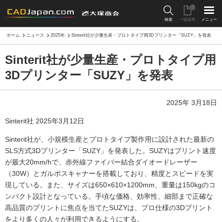
0
検索
一括請求
メニュー
ホーム
ニュース
2025年
Sinterit社が少量生産・プロトタイプ用3Dプリンター「SUZY」を発表
Sinterit社が少量生産・プロトタイプ用
3Dプリンター「SUZY」を発表
2025年 3月18日
Sinterit社 2025年3月12日
Sinterit社が、小規模生産とプロトタイプ製作用に設計された最新の
SLS方式3Dプリンター「SUZY」を発表した。SUZYはプリント速度
が最大20mm/hで、赤外線ファイバー結合ダイオードレーザー
（30W）とガルボスキャナーを搭載しており、精度とスピードを実
現している。また、サイズは650×610×1200mm、重量は150kgのコ
ンパクト設計となっている。手頃な価格、効率性、細部まで正確な
高品質のプリントに焦点を当てたSUZYは、プロ仕様の3Dプリント
をより多くの人々が利用できるようにする。