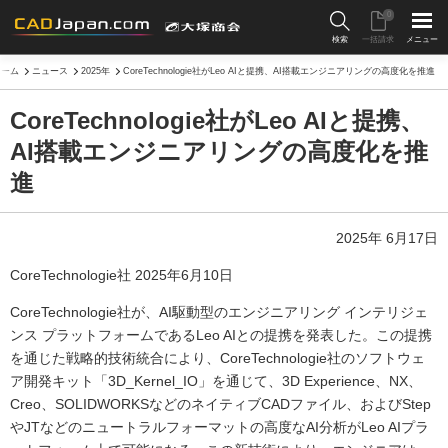
0
検索
一括請求
メニュー
ホーム
ニュース
2025年
CoreTechnologie社がLeo AIと提携、AI搭載エンジニアリングの高度化を推進
CoreTechnologie社がLeo AIと提携、
AI搭載エンジニアリングの高度化を推
進
2025年 6月17日
CoreTechnologie社 2025年6月10日
CoreTechnologie社が、AI駆動型のエンジニアリング インテリジェ
ンス プラットフォームであるLeo AIとの提携を発表した。この提携
を通じた戦略的技術統合により、CoreTechnologie社のソフトウェ
ア開発キット「3D_Kernel_IO」を通じて、3D Experience、NX、
Creo、SOLIDWORKSなどのネイティブCADファイル、およびStep
やJTなどのニュートラルフォーマットの高度なAI分析がLeo AIプラ