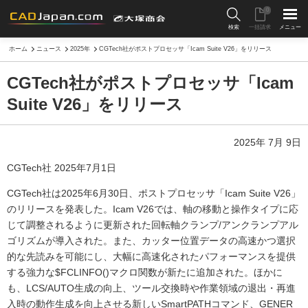
0
検索
一括請求
メニュー
ホーム
ニュース
2025年
CGTech社がポストプロセッサ「Icam Suite V26」をリリース
CGTech社がポストプロセッサ「Icam
Suite V26」をリリース
2025年 7月 9日
CGTech社 2025年7月1日
CGTech社は2025年6月30日、ポストプロセッサ「Icam Suite V26」
のリリースを発表した。Icam V26では、軸の移動と操作タイプに応
じて調整されるように更新された回転軸クランプ/アンクランプアル
ゴリズムが導入された。また、カッター位置データの高速かつ選択
的な先読みを可能にし、大幅に高速化されたパフォーマンスを提供
する強力な$FCLINFO()マクロ関数が新たに追加された。ほかに
も、LCS/AUTO生成の向上、ツール交換時や作業領域の退出・再進
入時の動作生成を向上させる新しいSmartPATHコマンド、GENER